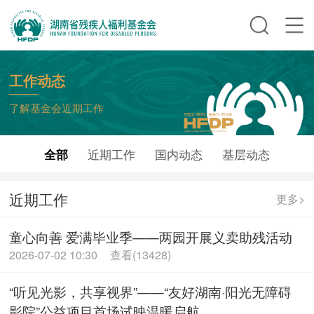
工作动态
了解基金会近期工作
全部
近期工作
国内动态
基层动态
近期工作
更多>
童心向善 爱满毕业季——两园开展义卖助残活动
2026-07-02 10:30
查看(13428)
“听见光影，共享视界”——“友好湖南·阳光无障碍
影院”公益项目首场试映温暖启航