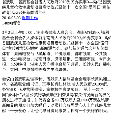
省残联、省残基会就省人民政府2010为民办实事0—6岁贫困残
疾儿童抢救性康复项目启动仪式暨第十一次全国“爱耳日”宣传
教育活动召开新闻通气会
2010-03-03
近期工作
14890阅读
3月2日上午9：00，湖南省残疾人联合会、湖南省残疾人福利
基金会省会各大媒体就湖南省人民政府2010为民办实事0—6岁
贫困残疾儿童抢救性康复项目启动仪式暨第十一次全国“爱耳
日”宣传教育活动举行新闻通气会。参加新闻通气会的新闻媒
体有：湖南电视台卫星频道、经济频道、都市频道、公共频
道、长沙电视台、湖南日报、潇湘晨报、三湘都市报、今日女
报、长沙晚报、湖南人民广播电台新闻频道、长沙人民广播电
台、红网、中华帮网等省内主流媒体。
会议由省残联副理事长、省残疾人福利基金会理事长黄凤湘主
持。省残联党组书记、理事长肖红林就 省人民政府2010为民
办实事0—6岁贫困残疾儿童抢救性康复项目、 第十一次全
国“爱耳日”及蒲公英行动救助贫困聋儿等有关情况向新闻界的
朋友进行了通报，并代表全省408万残疾人及1400万亲友恳请
新闻界的朋友们加大呼吁，动员社会各界爱心人士向残疾儿童
献上一份爱心，让他们早日得到康复，拥有一个美好的明天。