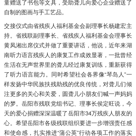
童赠送了书包等文具，受助聋儿向爱心企业赠送了
自制的图画与手工艺品。
交接仪式由省残疾人福利基金会副理事长杨建宏主
持。省残联副理事长、省残疾人福利基金会理事长
黄凤湘出席仪式并做了重要讲话，他说，近年来湖
南听力语言残疾人的康复工作成效显著，一批曾经
生活在无声世界里的聋儿经过康复训练，重新获得
了听力语言能力。同时希望社会各界像“琴岛人”一
样发扬中华民族扶残助残的优良传统，对聋儿们倾
注更多的关心和关爱，圆聋儿小朋友们喊一声妈妈
的梦。岳阳市残联党组书记、理事长侯定旺说，今
天的爱心捐赠深深温暖了岳阳市34万残疾人朋友的
心。希望岳阳市各级残联组织要进一步增强责任感
和使命感，扎实推进“蒲公英”行动各项工作的落实